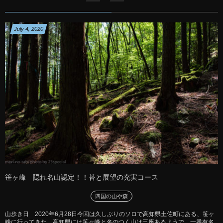
July
4
,
2020
笹ヶ峰 隠れ名山認定！！苔と展望の充実コース
四国の山や森
山歩き日 2020年6月28日今回は久しぶりのソロで高知県土佐町にある、笹ヶ
峰に行ってきた。高知県には笹ヶ峰と名のつく山は三座あるようで、一番有名