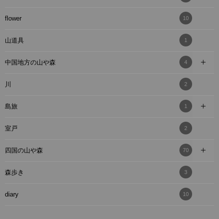
flower
10
山道具
1
中国地方の山や森
4
川
2
島旅
1
室戸
2
四国の山や森
70
森歩き
3
diary
10