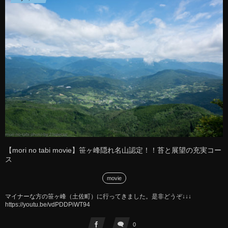
【mori no tabi movie】笹ヶ峰隠れ名山認定！！苔と展望の充実コー
ス
movie
マイナーな方の笹ヶ峰（土佐町）に行ってきました。是非どうぞ↓↓↓
https://youtu.be/vdPDDPiWT94
0