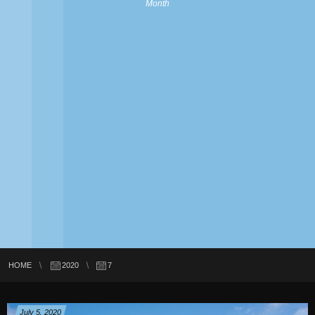
Month
HOME
2020
7
July
5
,
2020