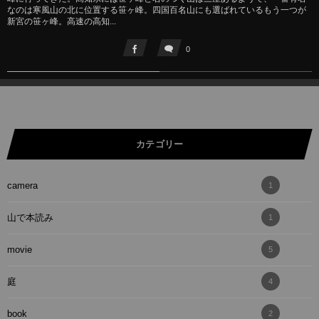
なのは寒風山の北に位置する笹ヶ峰。四国百名山にも選ばれているもう一つが
新宮の笹ヶ峰。高速の高知...
0
カテゴリー
camera
1
山で本読み
1
movie
5
庭
4
book
2