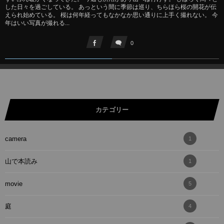
した日々を過ごしている。 あっという間に季節は巡り、ちらほら桜の開花が伝
えられ始めている。 桜は何年経ってもなかなか思い通りに上手く撮れない。 今
年はいい写真が撮れる...
0
カテゴリー
camera
1
山で本読み
1
movie
5
庭
4