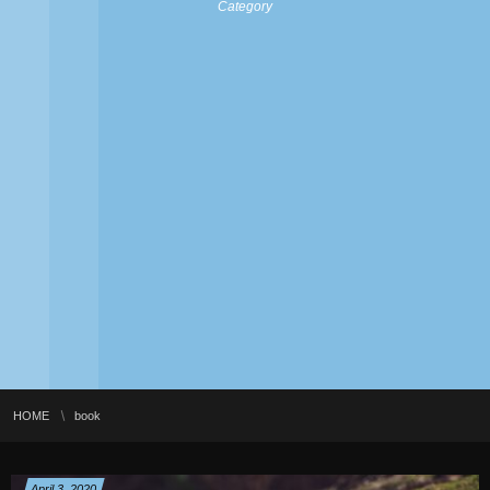
Category
HOME
book
April
3
,
2020