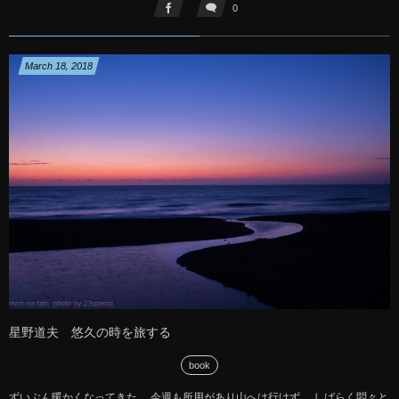
0
March
18
,
2018
星野道夫 悠久の時を旅する
book
ずいぶん暖かくなってきた。 今週も所用があり山へは行けず。 しばらく悶々と