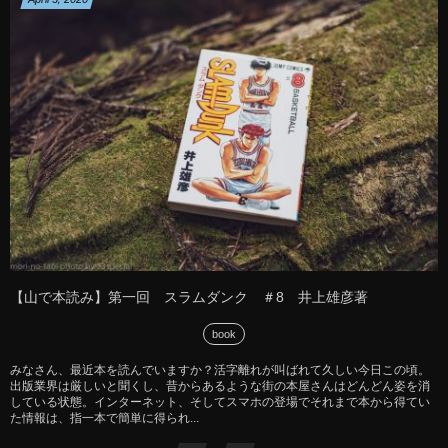
【山で本読み】第一回 スラムダンク ＃8 井上雄彦著
book
みなさん、最近本を読んでいますか？活字離れが叫ばれて久しい今日この頃。
出版業界は厳しいと聞くし、昔からあるような街の本屋さんはどんどん姿を消
している状態。インターネット、そしてスマホの登場でそれまで本から得てい
た情報は、指一本で簡単に得られ...