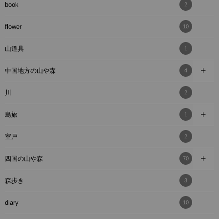
book
2
flower
10
山道具
1
中国地方の山や森
4
川
2
島旅
1
室戸
2
四国の山や森
70
森歩き
3
diary
10