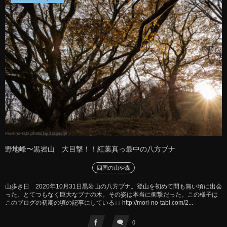
野地峰〜黒岩山 大目撃！！紅葉真っ最中の八方ブナ
四国の山や森
山歩き日 2020年10月31日黒岩山の八方ブナ。登山を初めて間も無い頃に出会
った、とてつもなく巨大なブナの木。その姿は本当に衝撃だった。この様子は
このブログの初期の頃の記事にしている↓↓ http://mori-no-tabi.com/2...
0