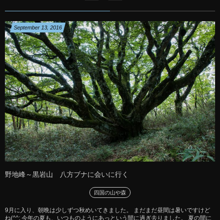
September
13
,
2016
野地峰～黒岩山 八方ブナに会いに行く
四国の山や森
9月に入り、朝晩は少しずつ秋めいてきました。 まだまだ昼間は暑いですけど
ね(^^; 今年の夏も、いつものようにあっという間に過ぎ去りました。 夏の間に