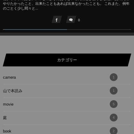
やりたかったこと、出来たこともあれば出来なかったことも。 これまた、例年
のごとく少し悶々と...
0
カテゴリー
camera
1
山で本読み
1
movie
5
庭
4
book
2