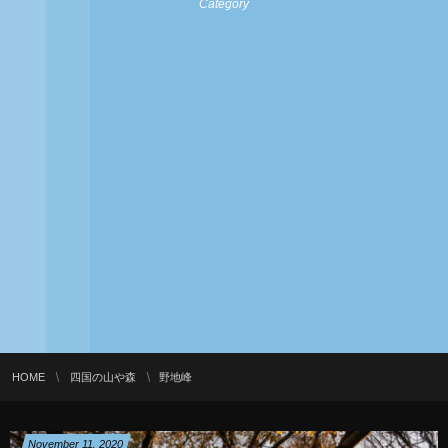
Category
HOME
四国の山や森
野地峰
November
11
,
2020