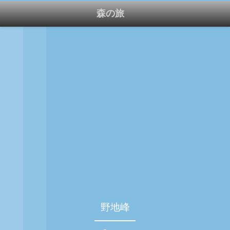
森の旅
野地峰