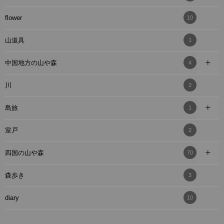
flower
10
山道具
1
中国地方の山や森
4
川
2
島旅
1
室戸
2
四国の山や森
70
森歩き
3
diary
10