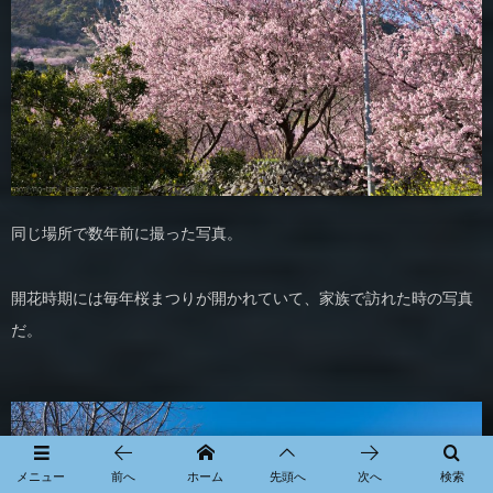
同じ場所で数年前に撮った写真。
開花時期には毎年桜まつりが開かれていて、家族で訪れた時の写真
だ。
メニュー
前へ
ホーム
先頭へ
次へ
検索