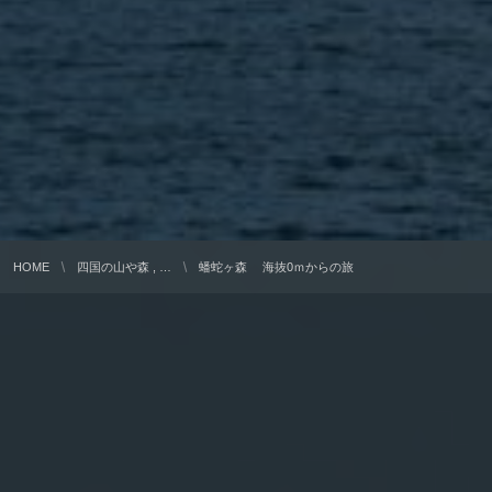
HOME
四国の山や森 , …
蟠蛇ヶ森 海抜0ｍからの旅