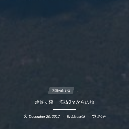
, …
四国の山や森
蟠蛇ヶ森 海抜0ｍからの旅
December
20
,
2017
By
23special
約9分