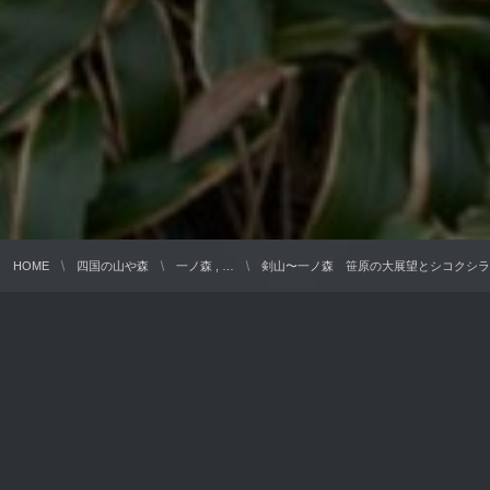
HOME
四国の山や森
一ノ森 , …
剣山〜一ノ森 笹原の大展望とシコクシラ