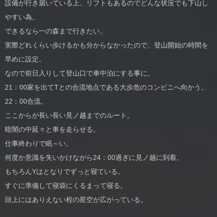
設備が行き届いている上、リフトもあるのでどんな状況でも下山し
やすい為。
できるなら一の森まで行きたい。
実際どれくらい歩けるかも分からなかったので、登山開始の時間を
早めに設定。
なので前日入りして登山口で車中泊にする事に。
21：00家を出てTとの合流地点である大歩危のコンビニへ向かう。
22：00合流。
ここからが長い長い見ノ越までのルート。
暗闇の中延々と車を走らせる。
仕事終わりで眠～い。
何度か意識を失いかけながら24：00過ぎに見ノ越に到着。
もちろんYはとなりでずっと寝ている。
すぐに準備して寝袋にくるまって寝る。
頭上にはありえない程の星空が広がっている。