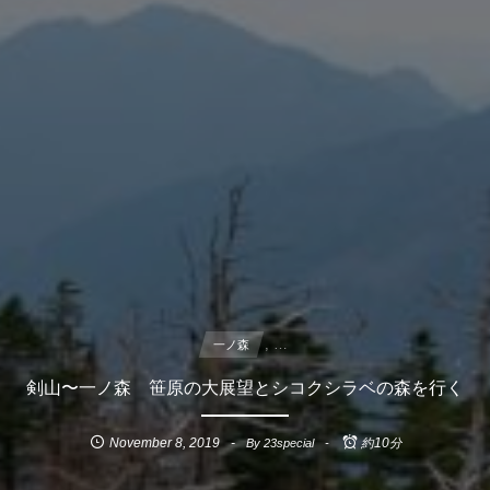
, …
一ノ森
剣山〜一ノ森 笹原の大展望とシコクシラベの森を行く
November
8
,
2019
By
23special
約10分