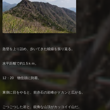
急登を上り詰め、歩いてきた稜線を振り返る。
水平距離で約1.5ｋｍ。
12：20 物住頭に到着。
東側に目をやると、前赤石の岩峰がドカンと広がる。
ごつごつした岩と、鋭角な山頂がカッコイイ山だ。