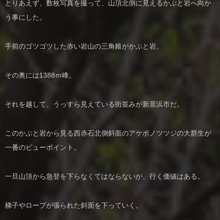
とりあえず、数枚写真を撮って、山頂北側に見えるかぶと岩へ向か
う事にした。
手前のゴツゴツした赤い岩山の三角錐がかぶと岩。
その奥には1388ｍ峰。
それを越して、うっすら見えている街並みが新居浜市だ。
このかぶと岩から見る西赤石北側斜面のアケボノツツジの大群生が
一番のビューポイント。
一旦山頂から急登を下らなくてはならないが、行く価値はある。
梯子やロープが張られた斜面を下っていく。