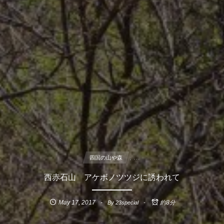
, …
四国の山や森
西赤石山 アケボノツツジに誘われて
May
17
,
2017
By
23special
約8分