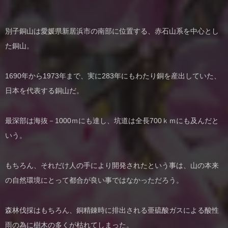
別子銅山は愛媛県新居浜市の南部に位置する、赤石山系を中心とし
た銅山。
1690年から1973年まで、実に283年にもわたり銅を産出していた、
日本を代表する銅山だ。
最深部は海抜－1000ｍにも達し、坑道は全長700ｋｍにも及んだと
いう。
もちろん、それだけ人の手により開発されたという事は、山の本来
の自然環境にとって都合が良い事ではなかっただろう。
森林伐採はもちろん、銅精錬時に排出される亜硫酸ガスによる酸性
雨の為に樹木の多くが枯れてしまった。